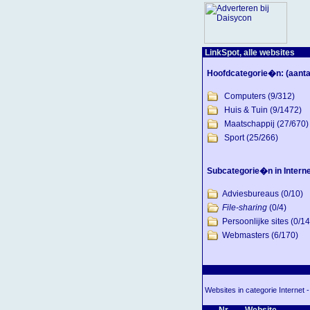
LinkSpot, alle websites
Hoofdcategorie�n:
(aanta
Computers
(9/312)
Huis & Tuin
(9/1472)
Maatschappij
(27/670)
Sport
(25/266)
Subcategorie�n in Interne
Adviesbureaus
(0/10)
File-sharing
(0/4)
Persoonlijke sites
(0/14
Webmasters
(6/170)
Websites in categorie Internet - 