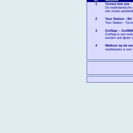
Nr.
Website
1
Torrent link site
De nederlandsche e
ook mooie aanbied
2
Your Station - Bit
Your Station - Torre
3
GotNap -- GotMil
GotNap is een websi
worden ook lijsten
4
Welkom op de web
newbinaries is een