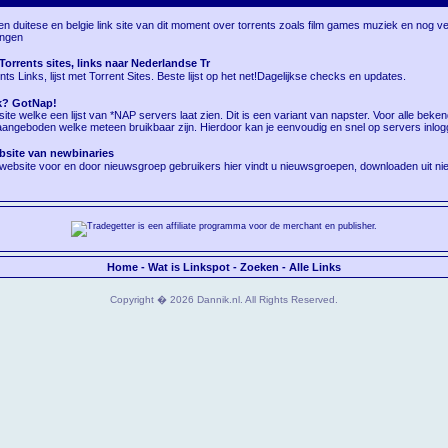
n duitese en belgie link site van dit moment over torrents zoals film games muziek en nog 
ingen
 Torrents sites, links naar Nederlandse Tr
nts Links, lijst met Torrent Sites. Beste lijst op het net!Dagelijkse checks en updates.
k? GotNap!
te welke een lijst van *NAP servers laat zien. Dit is een variant van napster. Voor alle beken
 aangeboden welke meteen bruikbaar zijn. Hierdoor kan je eenvoudig en snel op servers inlog
site van newbinaries
 website voor en door nieuwsgroep gebruikers hier vindt u nieuwsgroepen, downloaden uit n
Home
-
Wat is Linkspot
-
Zoeken
-
Alle Links
Copyright � 2026 Dannik.nl. All Rights Reserved.