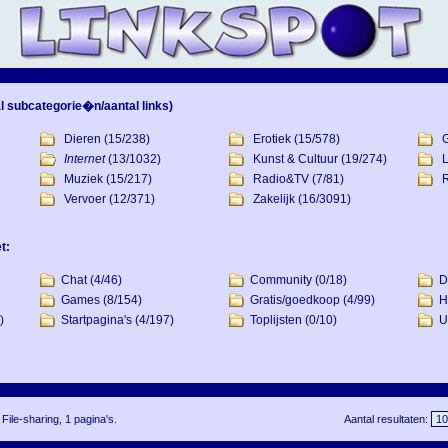
l subcategorie�n/aantal links)
Dieren
(15/238)
Erotiek
(15/578)
Internet
(13/1032)
Kunst & Cultuur
(19/274)
L
Muziek
(15/217)
Radio&TV
(7/81)
R
Vervoer
(12/371)
Zakelijk
(16/3091)
t:
Chat
(4/46)
Community
(0/18)
D
Games
(8/154)
Gratis/goedkoop
(4/99)
H
)
Startpagina's
(4/197)
Toplijsten
(0/10)
U
File-sharing, 1 pagina's.
Aantal resultaten: