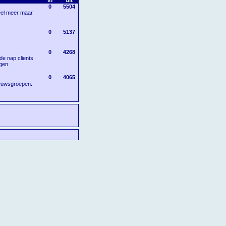
in
uit
0
5504
veel meer maar
0
5137
0
4268
de nap clients
gen.
0
4065
ieuwsgroepen.