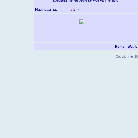
specialist met de beste service van het land!
Naar pagina:
<
1
2
>
Home
-
Wat is
Copyright � 202