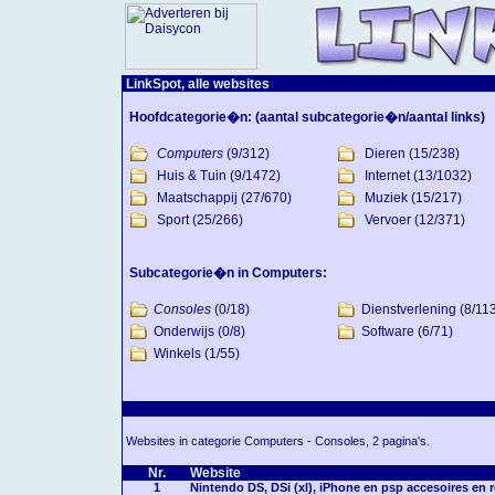
LinkSpot, alle websites
Hoofdcategorie�n:
(aantal subcategorie�n/aantal links)
Computers
(9/312)
Dieren
(15/238)
Huis & Tuin
(9/1472)
Internet
(13/1032)
Maatschappij
(27/670)
Muziek
(15/217)
Sport
(25/266)
Vervoer
(12/371)
Subcategorie�n in Computers:
Consoles
(0/18)
Dienstverlening
(8/11
Onderwijs
(0/8)
Software
(6/71)
Winkels
(1/55)
Websites in categorie Computers - Consoles, 2 pagina's.
Nr.
Website
1
Nintendo DS, DSi (xl), iPhone en psp accesoires en r