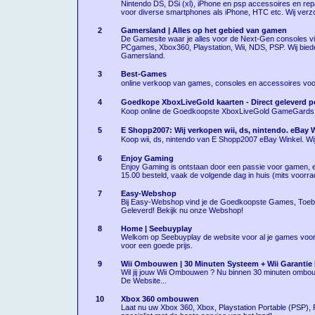
Nintendo DS, DSi (xl), iPhone en psp accessoires en re
voor diverse smartphones als iPhone, HTC etc. Wij ver
2
Gamersland | Alles op het gebied van gamen
De Gamesite waar je alles voor de Next-Gen consoles v
PCgames, Xbox360, Playstation, Wii, NDS, PSP. Wij bied
Gamersland.
3
Best-Games
online verkoop van games, consoles en accessoires voo
4
Goedkope XboxLiveGold kaarten - Direct geleverd pe
Koop online de Goedkoopste XboxLiveGold GameGards. 1
5
E Shopp2007: Wij verkopen wii, ds, nintendo. eBay 
Koop wii, ds, nintendo van E Shopp2007 eBay Winkel. Wij 
6
Enjoy Gaming
Enjoy Gaming is ontstaan door een passie voor gamen, e
15.00 besteld, vaak de volgende dag in huis (mits voorr
7
Easy-Webshop
Bij Easy-Webshop vind je de Goedkoopste Games, Toeb
Geleverd! Bekijk nu onze Webshop!
8
Home | Seebuyplay
Welkom op Seebuyplay de website voor al je games voor e
voor een goede prijs.
9
Wii Ombouwen | 30 Minuten Systeem + Wii Garanti
Wil jij jouw Wii Ombouwen ? Nu binnen 30 minuten ombouw
De Website...
10
Xbox 360 ombouwen
Laat nu uw Xbox 360, Xbox, Playstation Portable (PSP), 