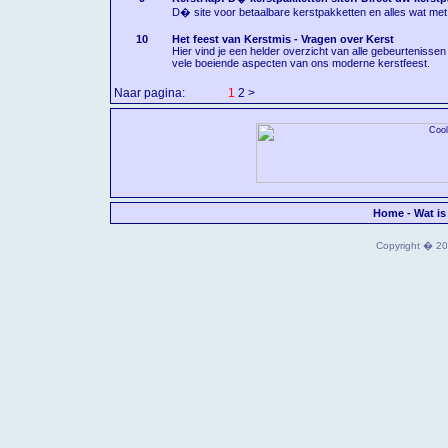
D� site voor betaalbare kerstpakketten en alles wat met 
10
Het feest van Kerstmis - Vragen over Kerst
Hier vind je een helder overzicht van alle gebeurtenisse
vele boeiende aspecten van ons moderne kerstfeest.
Naar pagina:
<
1
2
>
Home
-
Wat is
Copyright � 202