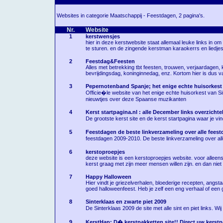
Websites in categorie Maatschappij - Feestdagen, 2 pagina's.
Nr.
Website
1
kerstwensjes
hier in deze kerstwebsite staat allemaal leuke links in 
te sturen. en de zingende kerstman karaokerrs en liedjes 
2
Feestdag&Feesten
Alles met betrekking tbt feesten, trouwen, verjaardagen, 
bevrijdingsdag, koninginnedag, enz. Kortom hier is dus va
3
Pepernotenband Spanje; het enige echte huisorkest 
Officie�le website van het enige echte huisorkest van Sint 
nieuwtjes over deze Spaanse muzikanten
4
Kerst startpagina.nl : alle December links overzichte
De grootste kerst site en de kerst startpagina waar je vin
5
Feestdagen de beste linkverzameling over alle fees
feestdagen 2009-2010. De beste linkverzameling over al
6
kerstoproepjes
deze website is een kerstoproepjes website. voor alleens
kerst graag met zijn meer mensen willen zijn. en dan niet
7
Happy Halloween
Hier vindt je griezelverhalen, bloederige recepten, angs
goed halloweenfeest. Heb je zelf een eng verhaal of een 
8
Sinterklaas en zwarte piet 2009
De Sinterklaas 2009 de site met alle sint en piet links. 
9
KerstHap: D� kerstpakketten site!! Direct uw kerstp