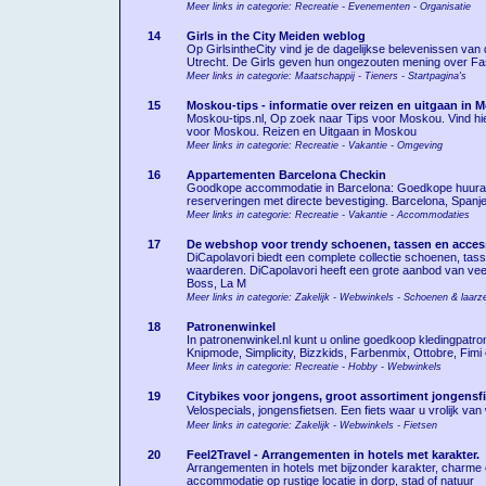
Meer links in categorie: Recreatie - Evenementen - Organisatie
14
Girls in the City Meiden weblog
Op GirlsintheCity vind je de dagelijkse belevenissen v
Utrecht. De Girls geven hun ongezouten mening over Fash
Meer links in categorie: Maatschappij - Tieners - Startpagina's
15
Moskou-tips - informatie over reizen en uitgaan in 
Moskou-tips.nl, Op zoek naar Tips voor Moskou. Vind hie
voor Moskou. Reizen en Uitgaan in Moskou
Meer links in categorie: Recreatie - Vakantie - Omgeving
16
Appartementen Barcelona Checkin
Goodkope accommodatie in Barcelona: Goedkope huurappa
reserveringen met directe bevestiging. Barcelona, Spanje
Meer links in categorie: Recreatie - Vakantie - Accommodaties
17
De webshop voor trendy schoenen, tassen en acces
DiCapolavori biedt een complete collectie schoenen, tass
waarderen. DiCapolavori heeft een grote aanbod van vee
Boss, La M
Meer links in categorie: Zakelijk - Webwinkels - Schoenen & laarz
18
Patronenwinkel
In patronenwinkel.nl kunt u online goedkoop kledingpatr
Knipmode, Simplicity, Bizzkids, Farbenmix, Ottobre, Fim
Meer links in categorie: Recreatie - Hobby - Webwinkels
19
Citybikes voor jongens, groot assortiment jongensfi
Velospecials, jongensfietsen. Een fiets waar u vrolijk va
Meer links in categorie: Zakelijk - Webwinkels - Fietsen
20
Feel2Travel - Arrangementen in hotels met karakter.
Arrangementen in hotels met bijzonder karakter, charme
accommodatie op rustige locatie in dorp, stad of natuur