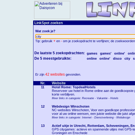
LinkSpot zoeken
Wat zoek je?
+
-
Tip: gebruik
en
om je zoekopdracht te verfijnen; de zoekwoorden
De laatste 5 zoekopdrachten:
games
games'
online'
onli
De 5 meestgebruikte:
online
online'
disco
city
s
42 websites
Er zijn
gevonden.
Nr.
Website
11
Hotel Rome: TopdealHotels
Reserveer uw hotel in Rome online aan de goedkoopste prij
korte verblijven.
Meer links in categorie: Recreatie - Vakantie - Hotels
12
Webdesign Winschoten
NC-websites Winschoten, Voor een goedkope professionel
voor al uw online wensen, een juiste website die juist af
Meer links in categorie: Internet - Dienstverlening - Webdesign
13
Actief uitje in Utrecht, Rotterdam, Scheveningen, E
GPS citygames: actieve en spannende uitjes met GPS-te
Groningen en Enschede