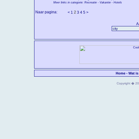
Meer links in categorie: Recreatie - Vakantie - Hotels
Naar pagina:
2
<
1
3
4
5
>
A
Home
-
Wat is
Copyright � 202