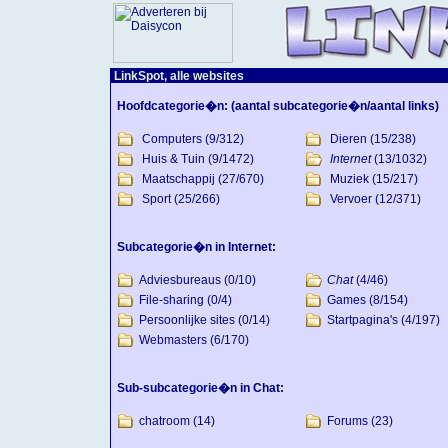
LinkSpot, alle websites
Hoofdcategorie�n:
(aantal subcategorie�n/aantal links)
Computers
(9/312)
Dieren
(15/238)
Huis & Tuin
(9/1472)
Internet
(13/1032)
Maatschappij
(27/670)
Muziek
(15/217)
Sport
(25/266)
Vervoer
(12/371)
Subcategorie�n in Internet:
Adviesbureaus
(0/10)
Chat
(4/46)
File-sharing
(0/4)
Games
(8/154)
Persoonlijke sites
(0/14)
Startpagina's
(4/197)
Webmasters
(6/170)
Sub-subcategorie�n in Chat:
chatroom
(14)
Forums
(23)