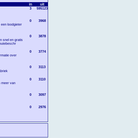
in
uit
3
595123
0
3968
 een loodgieter
0
3878
n snel en gratis
routebeschr
0
3774
ormatie over
0
3113
abriek
0
3110
en meer van
0
3097
0
2976