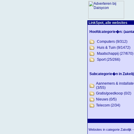
LinkSpot, alle websites
Hoofdcategorie�n:
(aanta
Computers
(9/312)
Huis & Tuin
(9/1472)
Maatschappij
(27/670)
Sport
(25/266)
Subcategorie�n in Zakelij
Aannemers & installate
(3/55)
Gratis/goedkoop
(0/2)
Nieuws
(0/5)
Telecom
(2/34)
Websites in categorie Zakelijk -