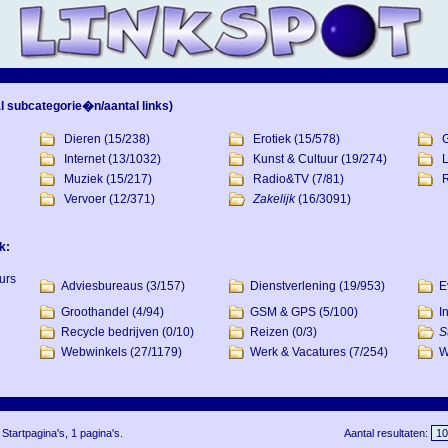
l subcategorie�n/aantal links)
Dieren
(15/238)
Erotiek
(15/578)
Internet
(13/1032)
Kunst & Cultuur
(19/274)
L
Muziek
(15/217)
Radio&TV
(7/81)
R
Vervoer
(12/371)
Zakelijk
(16/3091)
k:
urs
Adviesbureaus
(3/157)
Dienstverlening
(19/953)
E
Groothandel
(4/94)
GSM & GPS
(5/100)
I
Recycle bedrijven
(0/10)
Reizen
(0/3)
S
Webwinkels
(27/1179)
Werk & Vacatures
(7/254)
W
 Startpagina's, 1 pagina's.
Aantal resultaten: