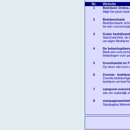
Nr.
Website
1
Bedrijven-Online
Altijd het juiste bedri
2
Bedrijvenbank
Bedrijvenbank richt
tot een concertzaal
3
Gratis bedrijfswe
StartZoekVind. de b
uw eigen Bedrijven
4
De belastingdienst
Biedt een overzicht
belastingen voor pa
5
Groothandel en Fa
Op deze site kunt u
6
Zoomla - bedrijve
Zoomla bedrijvengid
bedrijven uit heel 
7
categorie-overzich
site om makkelijk en
8
startpaginawinkel
Startpagina Winkel