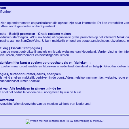
.com
jf online!
 zich op ondernemers en particulieren die opzoek zijn naar informatie. Dit kan verschillen van
. Alles wordt gevonden op bedrijvenbank.
bsite - Bedrijf promoten - Gratis reclame maken
edrijven startpagina. Wilt u uw bedrijf of organisatie gratis promoten op het internet? Maak da
 pagina aan op StartZoekVind. U kunt makkelijk en snel uw beste aanbiedingen, uitverkoop, 
 .org | Fiscale Startpagina |
 van de meest gebruikte financiele en fiscale websites van Nederland. Verder vindt u hier inf
rticulieren, ondernemers en belastingconsulenten.
brieken hier kunt u zoeken op groothandels en fabrieken ::
 zoeken naar groothandels en fabrieken in nederland, duitsland en belgi�, Groothandel en f
ngids, telefoonnummer, adres, bedrijven
s: vind snel en makkelijk bedrijven in de buurt. Adres, telefoonnummer, fax, website, route 
Nederland vindt u met Zoomla!
t van Alle bedrijven in almere .nl - de be
 snel het bedrijf te vinden die u nodig heeft bij u in de buurt
overzicht
overzicht: Winkeloverzicht van de mooiste winkels van Nederland