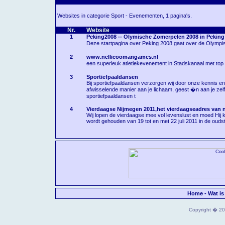
Websites in categorie Sport - Evenementen, 1 pagina's.
Nr.
Website
1
Peking2008 -- Olymische Zomerpelen 2008 in Peking
Deze startpagina over Peking 2008 gaat over de Olympis
2
www.nellicoomangames.nl
een superleuk atletiekevenement in Stadskanaal met top e
3
Sportiefpaaldansen
Bij sportiefpaaldansen verzorgen wij door onze kennis 
afwisselende manier aan je lichaam, geest �n aan je ze
sportiefpaaldansen t
4
Vierdaagse Nijmegen 2011,het vierdaagseadres van 
Wij lopen de vierdaagse mee vol levenslust en moed Hij 
wordt gehouden van 19 tot en met 22 juli 2011 in de ouds
Home
-
Wat is
Copyright � 202