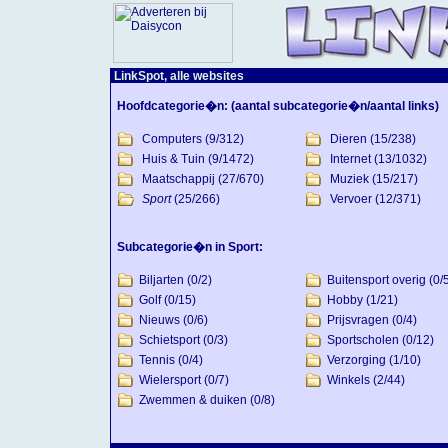
LinkSpot, alle websites
Hoofdcategorie�n:
(aantal subcategorie�n/aantal links)
Computers
(9/312)
Dieren
(15/238)
Huis & Tuin
(9/1472)
Internet
(13/1032)
Maatschappij
(27/670)
Muziek
(15/217)
Sport
(25/266)
Vervoer
(12/371)
Subcategorie�n in Sport:
Biljarten
(0/2)
Buitensport overig
(0/
Golf
(0/15)
Hobby
(1/21)
Nieuws
(0/6)
Prijsvragen
(0/4)
Schietsport
(0/3)
Sportscholen
(0/12)
Tennis
(0/4)
Verzorging
(1/10)
Wielersport
(0/7)
Winkels
(2/44)
Zwemmen & duiken
(0/8)