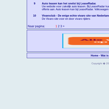
9
Auto leasen kan het snelst bij LeaseRadar.
Uw website voor zakelijk auto leasen. Bij LeaseRadar kunt
offerte aan. Auto leasen kan bij LeaseRadar. Volkswagen
10
Vivaroclub - De enige echte vivaro site van Nederlan
De Vivaro site voor en door vivaro rijders
Naar pagina:
<
1
2
3
>
Home
-
Wat is
Copyright � 202