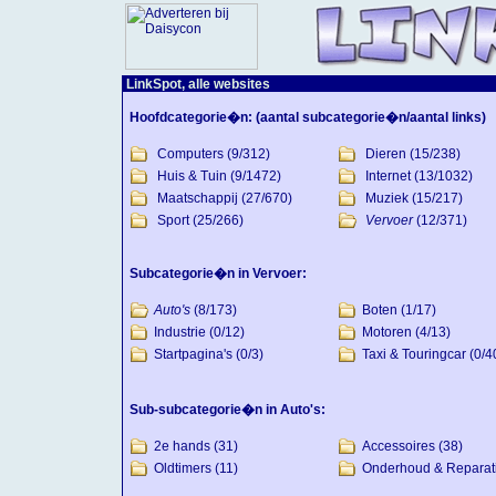
LinkSpot, alle websites
Hoofdcategorie�n:
(aantal subcategorie�n/aantal links)
Computers
(9/312)
Dieren
(15/238)
Huis & Tuin
(9/1472)
Internet
(13/1032)
Maatschappij
(27/670)
Muziek
(15/217)
Sport
(25/266)
Vervoer
(12/371)
Subcategorie�n in Vervoer:
Auto's
(8/173)
Boten
(1/17)
Industrie
(0/12)
Motoren
(4/13)
Startpagina's
(0/3)
Taxi & Touringcar
(0/4
Sub-subcategorie�n in Auto's:
2e hands
(31)
Accessoires
(38)
Oldtimers
(11)
Onderhoud & Reparat