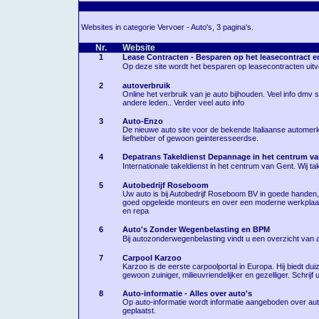
Websites in categorie Vervoer - Auto's, 3 pagina's.
Nr.
Website
1
Lease Contracten - Besparen op het leasecontract e
Op deze site wordt het besparen op leasecontracten uit
2
autoverbruik
Online het verbruik van je auto bijhouden. Veel info dmv s
andere leden.. Verder veel auto info
3
Auto-Enzo
De nieuwe auto site voor de bekende Italiaanse automerken
liefhebber of gewoon geinteresseerdse.
4
Depatrans Takeldienst Depannage in het centrum v
Internationale takeldienst in het centrum van Gent. Wij ta
5
Autobedrijf Roseboom
Uw auto is bij Autobedrijf Roseboom BV in goede handen, 
goed opgeleide monteurs en over een moderne werkplaat
en repa
6
Auto's Zonder Wegenbelasting en BPM
Bij autozonderwegenbelasting vindt u een overzicht van a
7
Carpool Karzoo
Karzoo is de eerste carpoolportal in Europa. Hij biedt 
gewoon zuiniger, milieuvriendelijker en gezelliger. Schrijf u
8
Auto-informatie - Alles over auto's
Op auto-informatie wordt informatie aangeboden over aut
geplaatst.