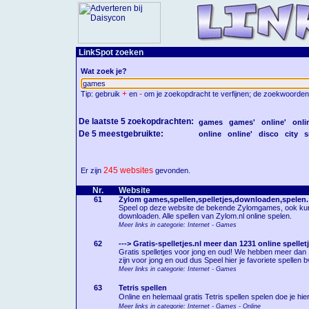
LinkSpot zoeken
Wat zoek je?
+
-
Tip: gebruik
en
om je zoekopdracht te verfijnen; de zoekwoorden
De laatste 5 zoekopdrachten:
games
games'
online'
onli
De 5 meestgebruikte:
online
online'
disco
city
s
245 websites
Er zijn
gevonden.
Nr.
Website
61
Zylom games,spellen,spelletjes,downloaden,spelen.
Speel op deze website de bekende Zylomgames, ook kun j
downloaden. Alle spellen van Zylom.nl online spelen.
Meer links in categorie: Internet - Games
62
---> Gratis-spelletjes.nl meer dan 1231 online spelle
Gratis spelletjes voor jong en oud! We hebben meer dan 1231
zijn voor jong en oud dus Speel hier je favoriete spellen 
Meer links in categorie: Internet - Games
63
Tetris spellen
Online en helemaal gratis Tetris spellen spelen doe je hi
Meer links in categorie: Internet - Games - Online