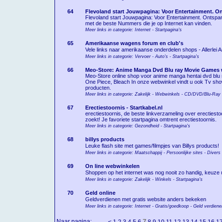
64
Flevoland start Jouwpagina: Voor Entertainment. O
Flevoland start Jouwpagina: Voor Entertainment. Ontspa
met de beste Nummers die je op Internet kan vinden.
Meer links in categorie: Internet - Startpagina's
65
Amerikaanse wagens forum en club's
Vele links naar amerikaanse onderdelen shops - Allerlei 
Meer links in categorie: Vervoer - Auto's - Startpagina's
66
Meo-Store: Anime Manga Dvd Blu ray Movie Games
Meo-Store online shop voor anime manga hentai dvd blu ra
One Piece, Bleach In onze webwinkel vindt u ook Tv sh
producten.
Meer links in categorie: Zakelijk - Webwinkels - CD/DVD/Blu-Ray
67
Erectiestoornis - Startkabel.nl
erectiestoornis, de beste linkverzameling over erectiestoor
zoekt! Je favoriete startpagina omtrent erectiestoornis.
Meer links in categorie: Gezondheid - Startpagina's
68
billys products
Leuke flash site met games/filmpjes van Billys products!
Meer links in categorie: Maatschappij - Persoonlijke sites - Divers
69
On line webwinkelen
Shoppen op het internet was nog nooit zo handig, keuze ui
Meer links in categorie: Zakelijk - Winkels - Startpagina's
70
Geld online
Geldverdienen met gratis website anders bekeken
Meer links in categorie: Internet - Gratis/goedkoop - Geld verdiene
Naar pagina:
7