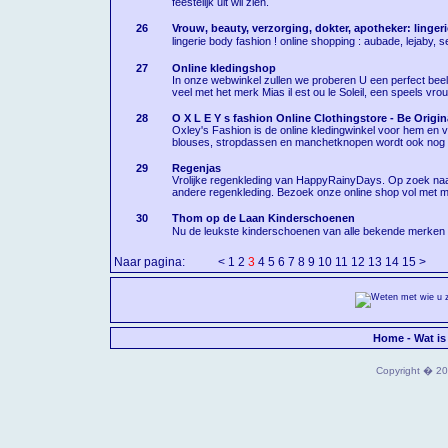
feestelijk uit wil zien.
26
Vrouw, beauty, verzorging, dokter, apotheker: linge
lingerie body fashion ! online shopping : aubade, lejaby, 
27
Online kledingshop
In onze webwinkel zullen we proberen U een perfect bee
veel met het merk Mias il est ou le Soleil, een speels vro
28
O X L E Y s fashion Online Clothingstore - Be Origina
Oxley's Fashion is de online kledingwinkel voor hem en 
blouses, stropdassen en manchetknopen wordt ook nog e
29
Regenjas
Vrolijke regenkleding van HappyRainyDays. Op zoek naar
andere regenkleding. Bezoek onze online shop vol met m
30
Thom op de Laan Kinderschoenen
Nu de leukste kinderschoenen van alle bekende merken o
Naar pagina:
<
1
2
3
4
5
6
7
8
9
10
11
12
13
14
15
>
Home
-
Wat is
Copyright � 202