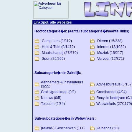
LinkSpot, alle websites
Hoofdcategorie�n:
(aantal subcategorie�n/aantal links)
Computers
(9/312)
Dieren
(15/238)
Huis & Tuin
(9/1472)
Internet
(13/1032)
Maatschappij
(27/670)
Muziek
(15/217)
Sport
(25/266)
Vervoer
(12/371)
Subcategorie�n in Zakelijk:
Aannemers & installateurs
Adviesbureaus
(3/157
(3/55)
Gratis/goedkoop
(0/2)
Groothandel
(4/94)
Nieuws
(0/5)
Recycle bedrijven
(0/
Telecom
(2/34)
Webwinkels
(27/1179)
Sub-subcategorie�n in Webwinkels:
(relatie-) Geschenken
(111)
2e hands
(50)