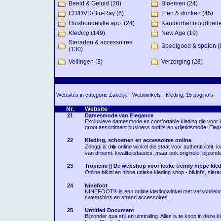
Beeld & Geluid
(28)
Bloemen
(24)
CD/DVD/Blu-Ray
(6)
Eten & drinken
(45)
Huishoudelijke app.
(24)
Kantoorbenodigdhed
Kleding
(149)
New Age
(19)
Sieraden & accessoires
Speelgoed & spelen
(
(130)
Veilingen
(3)
Verzorging
(28)
Websites in categorie Zakelijk - Webwinkels - Kleding, 15 pagina's.
Nr.
Website
21
Damesmode van Elegance
Exclusieve damesmode en comfortable kleding die voor i
groot assortiment business outfits en vrijetidsmode. Eleg
22
Kleding, schoenen en accessoires online
Zenggi is d� online winkel die staat voor authenticiteit,
van droomt: kwaliteitsbasics, maar ook originele, bijzon
23
Tropicini || De webshop voor leuke trendy hippe kled
Online bikini en hippe unieke kleding shop - bikini's, sier
24
Ninefoot
NINEFOOT® is een online kledingwinkel met verschillende 
sweatshirts en strand accessoires.
25
Untitled Document
Bijzonder qua stijl en uitstraling. Alles is te koop in deze 